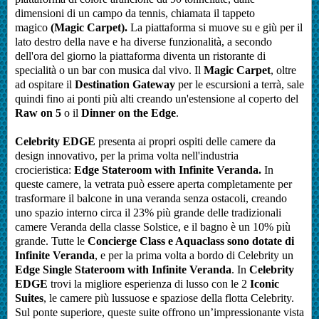
dimensioni di un campo da tennis, chiamata il tappeto
magico
(Magic Carpet).
La piattaforma si muove su e giù per il
lato destro della nave e ha diverse funzionalità, a secondo
dell'ora del giorno la piattaforma diventa un ristorante di
specialità o un bar con musica dal vivo. Il
Magic Carpet
, oltre
ad ospitare il
Destination Gateway
per le escursioni a terrà, sale
quindi fino ai ponti più alti creando un'estensione al coperto del
Raw on 5
o il
Dinner on the Edge
.
Celebrity EDGE
presenta ai propri ospiti delle camere da
design innovativo, per la prima volta nell'industria
crocieristica:
Edge Stateroom with Infinite Veranda.
In
queste camere, la vetrata può essere aperta completamente per
trasformare il balcone in una veranda senza ostacoli, creando
uno spazio interno circa il 23% più grande delle tradizionali
camere Veranda della classe Solstice, e il bagno è un 10% più
grande. Tutte le
Concierge Class e Aquaclass sono dotate di
Infinite Veranda
, e per la prima volta a bordo di Celebrity un
Edge Single
Stateroom with Infinite Veranda
. In
Celebrity
EDGE
trovi la migliore esperienza di lusso con le 2
Iconic
Suites
, le camere più lussuose e spaziose della flotta Celebrity.
Sul ponte superiore, queste suite offrono un’impressionante vista