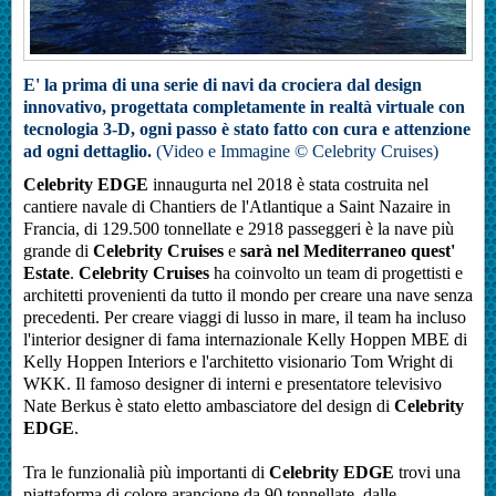
E' la prima di una serie di navi da crociera dal design
innovativo, progettata completamente in realtà virtuale con
tecnologia 3-D, ogni passo è stato fatto con cura e attenzione
ad ogni dettaglio.
(Video e Immagine © Celebrity Cruises)
Celebrity EDGE
innaugurta nel 2018 è stata costruita nel
cantiere navale di Chantiers de l'Atlantique a Saint Nazaire in
Francia, di 129.500 tonnellate e 2918 passeggeri è la nave più
grande di
Celebrity Cruises
e
sarà nel Mediterraneo quest'
Estate
.
Celebrity Cruises
ha coinvolto un team di progettisti e
architetti provenienti da tutto il mondo per creare una nave senza
precedenti.
Per creare viaggi di lusso in mare, il team ha incluso
l'interior designer di fama internazionale Kelly Hoppen MBE di
Kelly Hoppen Interiors e l'architetto visionario Tom Wright di
WKK. Il famoso designer di interni e presentatore televisivo
Nate Berkus è stato eletto ambasciatore
del design di
Celebrity
EDGE
.
Tra le funzionalià più importanti di
Celebrity EDGE
trovi una
piattaforma di colore arancione da 90 tonnellate, dalle