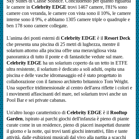
Sky Suites di Classe Solstice. Concludendo per quanto riguarda
le camere in
Celebrity EDGE
trovi 1467 camere, l'81% sono
camere con veranda, le camere con vista sono il 10%, le camere
interne sono il 9%, e abbiamo 1305 camere triple o quadruple e
ben 178 sono camere collegate.
L'anima dei ponti esterni di
Celebrity EDGE
è il
Resort Deck
che presenta una piscina di 25 metri di lughezza, mentre il
solarium attorno alla piscina offre una meravigliosa vista
panoramica di tutto il ponte e di fantastiche vedute sul mare.
Celebrity EDGE
ha un solarium coperto da un tetto in ETFE
ultra resistente, il solarium è dedicato a soli adulti, ospita una
piscina e delle vasche idromasaggio ed è stato progettato in
collaborazione con il famoso architetto britannico Tom Wright.
Una superfice tridimensionale al centro dell'area riflette i colori e
i movimenti affascinanti del mare, nel solarium trovi anche un
Pool Bar e sei private cabanas.
Un'altro luogo caratteristico di
Celebrity EDGE
è il
Rooftop
Garden
, ispirato ai parchi giochi dell'infanzia è pieno di piante
curate come in un residence, pieno di piaceri inaspettati durante
il giorno e la notte, qui trovi tanti giochi interattivi, film e tante
attività,
dalle esibizioni musicali dal vivo alla partita a scacchi