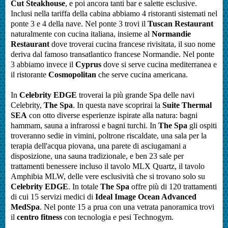
Cut Steakhouse
, e poi ancora tanti bar e salette esclusive.
Inclusi nella tariffa della cabina abbiamo 4 ristoranti sistemati nel
ponte 3 e 4 della nave. Nel ponte 3 trovi il
Tuscan
Restaurant
naturalmente con cucina italiana, insieme al
Normandie
Restaurant
dove troverai cucina francese rivisitata, il suo nome
deriva dal famoso transatlantico francese Normandie. Nel ponte
3 abbiamo invece il
Cyprus
dove si serve cucina mediterranea e
il ristorante
Cosmopolitan
che serve cucina americana.
In
Celebrity EDGE
troverai la più grande Spa delle navi
Celebrity,
The Spa
. In questa nave scoprirai la
Suite Thermal
SEA
con otto diverse esperienze ispirate alla natura: bagni
hammam, sauna a infrarossi e bagni turchi. In
The Sp
a
gli ospiti
troveranno sedie in vimini, poltrone riscaldate, una sala per la
terapia dell'acqua piovana, una parete di asciugamani a
disposizione, una sauna tradizionale, e ben 23 sale per
trattamenti benessere incluso il tavolo MLX Quartz, il tavolo
Amphibia MLW, delle vere esclusività che si trovano solo su
Celebrity EDGE
. In totale
The Spa
offre più di 120 trattamenti
di cui 15 servizi medici di
Ideal Image Ocean Advanced
MedSpa
.
Nel ponte 15 a prua con una vetrata panoramica trovi
il
centro fitness
con tecnologia e pesi Technogym.