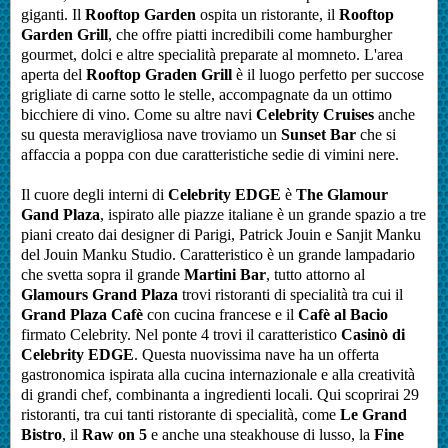
giganti. Il
Rooftop Garden
ospita un ristorante, il
Rooftop
Garden Grill
, che offre piatti incredibili come hamburgher
gourmet, dolci e altre specialità preparate al momneto. L'area
aperta del
Rooftop Graden Grill
è il luogo perfetto per succose
grigliate di carne sotto le stelle, accompagnate da un ottimo
bicchiere di vino.
Come su altre navi
Celebrity
Cruises
anche
su questa meravigliosa nave troviamo un
Sunset Bar
che si
affaccia a poppa con due caratteristiche sedie di vimini nere.
Il cuore degli interni di
Celebrity EDGE
è
The Glamour
Gand Plaza
, ispirato alle piazze italiane è un grande spazio a tre
piani creato dai designer di Parigi, Patrick Jouin e Sanjit Manku
del Jouin Manku Studio. Caratteristico è un grande lampadario
che svetta sopra il grande
Martini Bar
, tutto attorno al
Glamours Grand Plaza
trovi ristoranti di specialità tra cui il
Grand Plaza Cafè
con cucina francese e il
Cafè al Bacio
firmato Celebrity.
Nel ponte 4 trovi il caratteristico
Casinò
di
Celebrity EDGE
.
Questa nuovissima nave ha un offerta
gastronomica ispirata alla cucina internazionale e alla creatività
di grandi chef, combinanta a ingredienti locali. Qui scoprirai 29
ristoranti, tra cui tanti ristorante di specialità, come
Le
Grand
Bistro
, il
Raw on 5
e anche una steakhouse di lusso, la
Fine