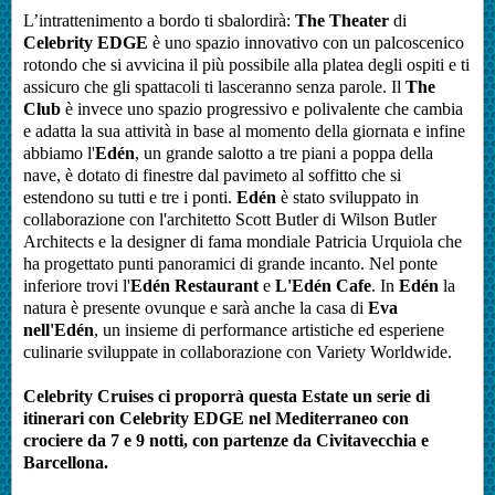
L’intrattenimento a bordo ti sbalordirà:
The Theater
di
Celebrity EDGE
è uno spazio innovativo con un palcoscenico
rotondo che si avvicina il più possibile alla platea degli ospiti e ti
assicuro che gli spattacoli ti lasceranno senza parole. Il
The
Club
è invece uno spazio progressivo e polivalente che cambia
e adatta la sua attività in base al momento della giornata e infine
abbiamo l'
Edén
, un grande salotto a tre piani a poppa della
nave, è dotato di finestre dal pavimeto al soffitto che si
estendono su tutti e tre i ponti.
Edén
è stato sviluppato in
collaborazione con l'architetto Scott Butler di Wilson Butler
Architects e la designer di fama mondiale Patricia Urquiola che
ha progettato punti panoramici di grande incanto. Nel ponte
inferiore trovi l'
Edén
Restaurant
e
L'
Edén
Cafe
. In
Edén
la
natura è presente ovunque e sarà anche la casa di
Eva
nell'
Edén
, un insieme di performance artistiche ed esperiene
culinarie sviluppate in collaborazione con Variety Worldwide.
Celebrity Cruises ci proporrà questa Estate un serie di
itinerari con Celebrity EDGE nel Mediterraneo con
crociere da 7 e 9 notti, con partenze da Civitavecchia e
Barcellona.