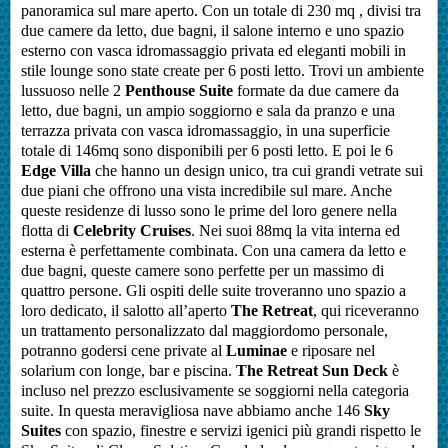
panoramica sul mare aperto. Con un totale di 230 mq , divisi tra
due camere da letto, due bagni, il salone interno e uno spazio
esterno con vasca idromassaggio privata ed eleganti mobili in
stile lounge sono state create per 6 posti letto. Trovi un ambiente
lussuoso nelle 2
Penthouse Suite
formate da due camere da
letto, due bagni, un ampio soggiorno e sala da pranzo e una
terrazza privata con vasca idromassaggio, in una superficie
totale di 146mq sono disponibili per 6 posti letto. E poi le 6
Edge
Villa
che hanno un design unico, tra cui grandi vetrate sui
due piani che offrono una vista incredibile sul mare. Anche
queste residenze di lusso sono le prime del loro genere nella
flotta di
Celebrity Cruises
. Nei suoi 88mq la vita interna ed
esterna è perfettamente combinata. Con una camera da letto e
due bagni, queste camere sono perfette per un massimo di
quattro persone. Gli ospiti delle suite troveranno uno spazio a
loro dedicato, il salotto all’aperto
The Retreat
, qui riceveranno
un trattamento personalizzato dal maggiordomo personale,
potranno godersi cene private al
Luminae
e riposare nel
solarium con longe, bar e piscina.
The Retreat Sun Deck
è
incluso nel prezzo esclusivamente se soggiorni nella categoria
suite. In questa meravigliosa nave abbiamo anche 146
Sky
Suites
con spazio, finestre e servizi igenici più grandi rispetto le