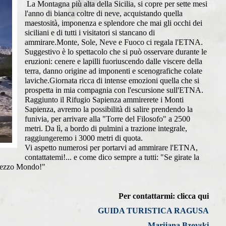
La Montagna più alta della Sicilia, si copre per sette mesi
l'anno di bianca coltre di neve, acquistando quella
maestosità, imponenza e splendore che mai gli occhi dei
siciliani e di tutti i visitatori si stancano di
ammirare.
Monte, Sole, Neve e Fuoco ci re
gala l'ETNA.
Suggestivo è lo spettacolo che si può osservare durante le
eruzioni: cenere e lapilli fuoriuscendo dalle viscere della
terra, danno origine ad imponenti e scenografiche colate
laviche.
Giornata ricca di intense emozioni quella che si
prospetta in mia compagnia con l'escursione sull'ETNA.
Raggiunto il Rifugio Sapienza ammirerete i Monti
Sapienza, avremo la possibilità di salire prendendo la
funivia, per arrivare alla "Torre del Filosofo" a 2500
metri. Da lì, a bordo di pulmini a trazione integrale,
raggiungeremo i 3000 metri di quota.
Vi aspetto numerosi per portarvi ad ammirare l'ETNA,
contattatemi!... e come dico sempre a tutti: "Se girate la
 mezzo Mondo!"
Per contattarmi:
clicca qui
GUIDA TURISTICA RAGUSA
Marijana Bzovski