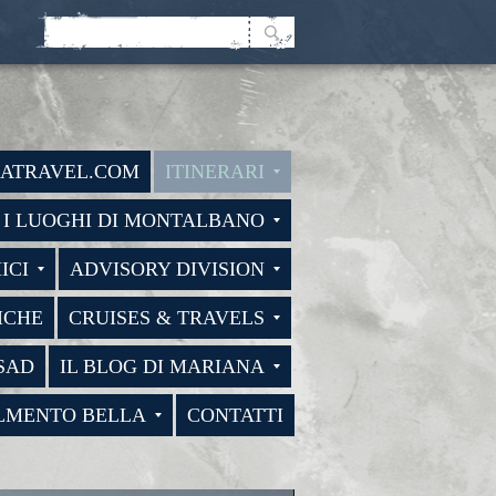
DATRAVEL.COM
ITINERARI
I LUOGHI DI MONTALBANO
ICI
ADVISORY DIVISION
ICHE
CRUISES & TRAVELS
SAD
IL BLOG DI MARIANA
LMENTO BELLA
CONTATTI