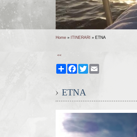
Home
»
ITINERARI
» ETNA
<<
Share
Facebook
Twitter
Email
ETNA